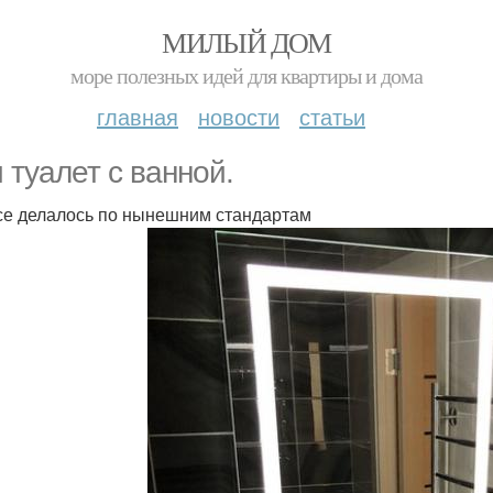
МИЛЫЙ ДОМ
море полезных идей для квартиры и дома
главная
новости
статьи
 туалет с ванной.
се делалось по нынешним стандартам