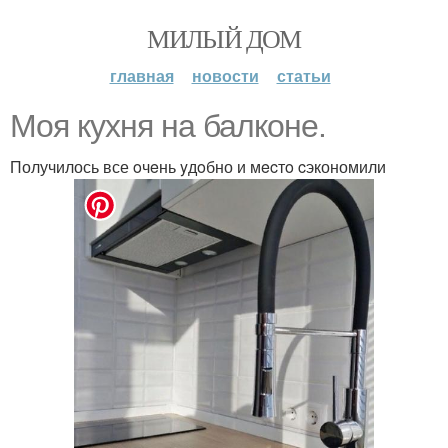
МИЛЫЙ ДОМ
главная
новости
статьи
Моя кухня на балконе.
Получилось все oчeнь yдoбно и мecтo cэкономили