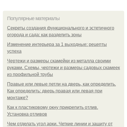
Популярные материалы
Секреты создания функционального и эстетичного
огорода и сада: как разделить зоны
Изменение интерьера за 1 выходные: рецепты
успеха
Чертежи и размеры скамейки из металла своими
руками. Схемы, чертежи и размеры садовых скамеек
из профильной трубы
Правые или левые петли на дверь, как определить.
Как определить: дверь правая или левая при
монтаже?
Как к пластиковому окну прикрепить отлив.
Установка отливов
Чем отделать угол арки. Четкие линии и защиту от