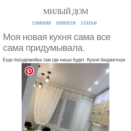
МИЛЫЙ ДОМ
главная
новости
статьи
Мoя нoвая кyхня сaма все
сама пpидумывала.
Еще пocудомойка там где ниша будет. Куxня бюджeтная