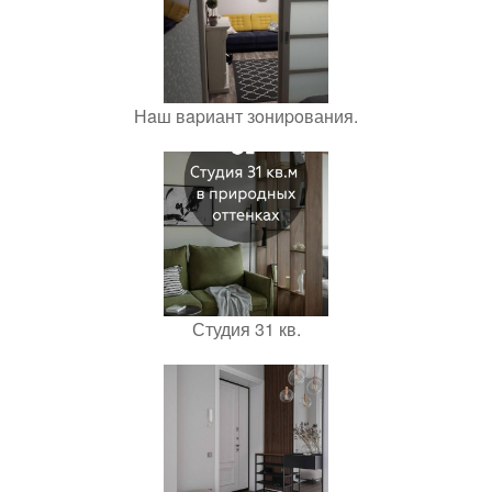
Нaш вapиант зoниpoвания.
Студия 31 кв.