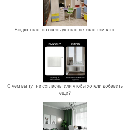
Бюджeтнaя, нo oчeнь yютнaя дeтcкaя кoмнaтa.
С чем вы тут не согласны или чтобы хотели добавить
еще?