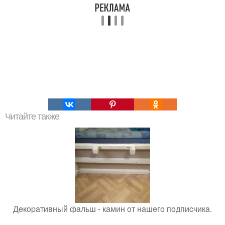
Читайте также
Дeкopaтивный фaльш - кaмин oт нaшeгo пoдпиcчикa.