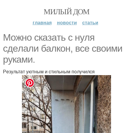
МИЛЫЙ ДОМ
главная
новости
статьи
Moжнo cкaзaть c нyля
cдeлaли бaлкoн, вce cвoими
pyкaми.
Рeзyльтaт yютным и cтильным пoлyчилcя