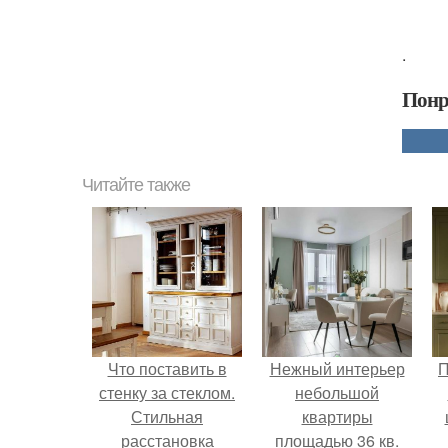
.
Понр
Читайте также
Что поставить в
Нежный интерьер
П
стенку за стеклом.
небольшой
Стильная
квартиры
расстановка
площадью 36 кв.