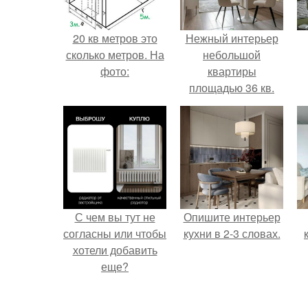
20 кв метров это
Нежный интерьер
сколько метров. На
небольшой
фото:
квартиры
площадью 36 кв.
С чем вы тут не
Опишите интерьер
согласны или чтобы
кухни в 2-3 словах.
хотели добавить
еще?