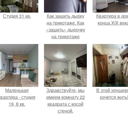
Студия 31 кв.
Как зашить дырку
Квартира в до
на трикотаже. Как
конца XIX век
«зашить» дырочку
на трикотаже
Маленькая
Здравствуйте, мы
В этой хрущев
квартира - студия
имеем комнату 22
хочется жить
19, 8 кв.
квадрата с косой
стеной.