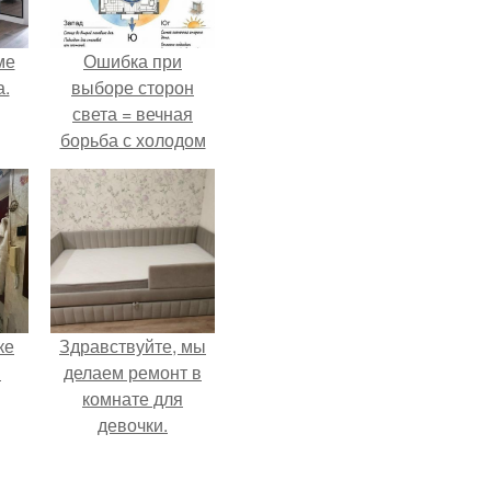
ме
Ошибка при
а.
выборе сторон
света = вечная
борьба с холодом
или светом.
ке
Здравствуйте, мы
!
делаем ремонт в
комнате для
девочки.