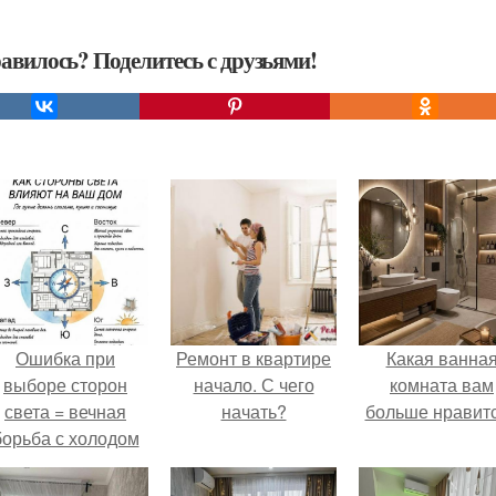
авилось? Поделитесь с друзьями!
Ошибка при
Ремонт в квартире
Какая ванна
выборе сторон
начало. С чего
комната вам
света = вечная
начать?
больше нравит
борьба с холодом
или светом.