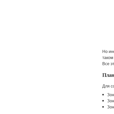
Но ин
таком
Все э
План
Для с
Зон
Зон
Зон