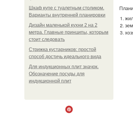
Плани
Шкаф купе с туалетным столиком.
Варианты внутренней планировки
жил
зем
Дизайн маленькой кухни 2 на 2
хоз
метра. Главные принципы, которым
стоит следовать
Стрижка кустарников: простой
способ достичь идеального вида
Для индукционных плит значок.
Обозначение посуды для
индукционной плит