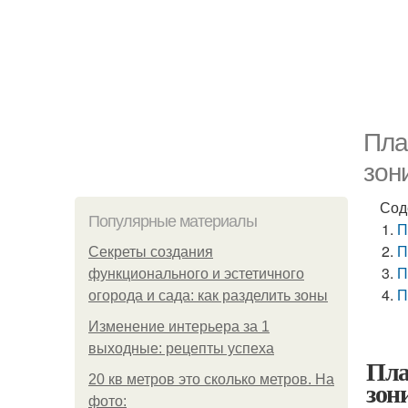
Пла
зон
Сод
Популярные материалы
П
П
Секреты создания
П
функционального и эстетичного
П
огорода и сада: как разделить зоны
Изменение интерьера за 1
выходные: рецепты успеха
Пла
20 кв метров это сколько метров. На
зон
фото: