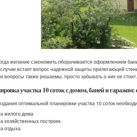
огда желание сэкономить оборачивается оформлением бани 
 случае встает вопрос надежной защиты прилегающей стены
ти вопросы также решаемы, просто забывать о них не стоит.
ировка участка 10 соток с домом, баней и гаражом:
оздания оптимальной планировки участка 10 соток необходи
а жилого дома
а хозяйственных построек
а отдыха