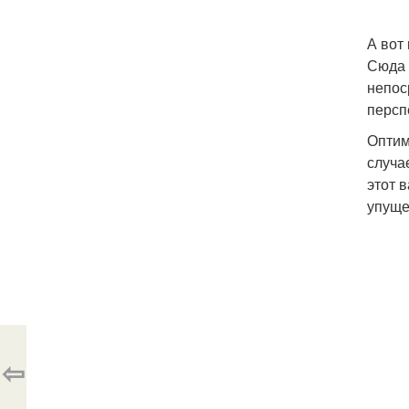
А вот
Сюда 
непос
персп
Оптим
случа
этот 
упуще
⇦