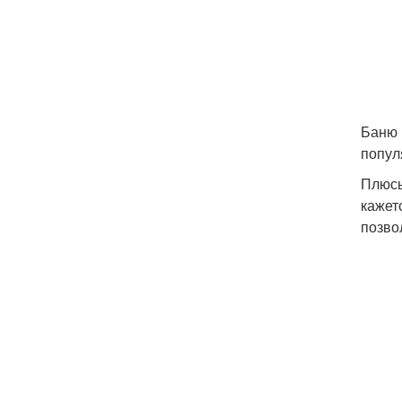
Баню 
попул
Плюсы
кажет
позво