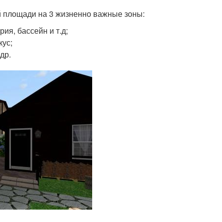
ей площади на 3 жизненно важные зоны:
я, бассейн и т.д;
кус;
др.