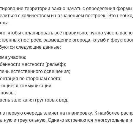
тирование территории важно начать с определения формы п
елиться с количеством и назначением построек. Это необх
тежа.
ого, чтобы спланировать всё правильно, нужно учесть распо
ственных построек, размещение огорода, клумб и фруктового
буются следующие данные:
ма участка;
бенности местности (рельеф);
пень естественного освещения;
ентация по сторонам света;
ющиеся коммуникации;
 почвы;
вень залегания грунтовых вод.
 в первую очередь влияет на планировку. К наиболее рас
атную и треугольную. Однако встречаются многоугольные и к