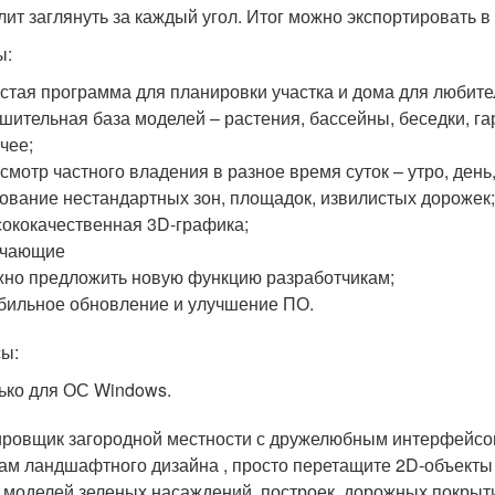
лит заглянуть за каждый угол. Итог можно экспортировать 
ы:
стая программа для планировки участка и дома для любите
шительная база моделей – растения, бассейны, беседки, га
чее;
смотр частного владения в разное время суток – утро, день,
ование нестандартных зон, площадок, извилистых дорожек
ококачественная 3D-графика;
учающие
но предложить новую функцию разработчикам;
бильное обновление и улучшение ПО.
ы:
ько для ОС Windows.
ровщик загородной местности с дружелюбным интерфейсом
ам ландшафтного дизайна , просто перетащите 2D-объекты 
 моделей зеленых насаждений, построек, дорожных покрыти