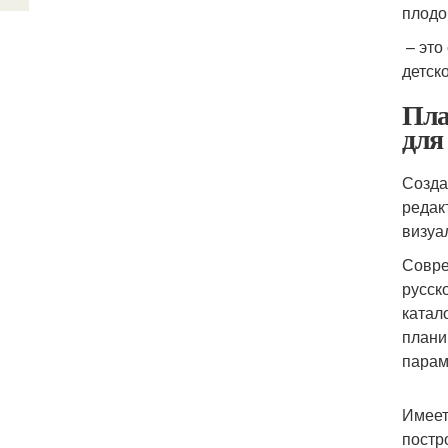
плодо
– это
детск
Пла
для
Созда
редак
визуа
Совре
русск
катал
плани
парам
Имеет
постр