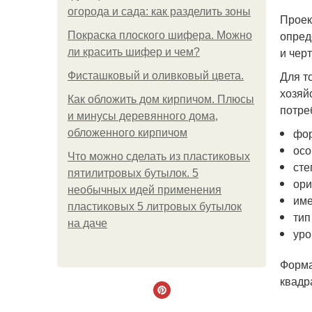
огорода и сада: как разделить зоны
Проек
опред
Покраска плоского шифера. Можно
и чер
ли красить шифер и чем?
Для т
Фисташковый и оливковый цвета.
хозяй
Как обложить дом кирпичом. Плюсы
потре
и минусы деревянного дома,
фор
обложенного кирпичом
осо
Что можно сделать из пластиковых
сте
пятилитровых бутылок. 5
ори
необычных идей применения
име
пластиковых 5 литровых бутылок
тип
на даче
уро
Форма
квадр