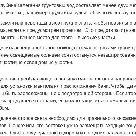
глубина залегания грунтовых вод составляет менее двух мет
на участке, например пруды или ручьи, обычно используютс
 земли или перепады высот нужно знать, чтобы правильно 
ма, если он предусмотрен проектом. Это предотвратить за
мента. Лучшее место для этого – высокие участки.
елить освещенность зон можно, отмечая штрихами границу те
лее освещаемые солнцем зоны останутся незаштрихованны
т частично освещаемые участки.
еление преобладающего большую часть времени направлен
 для установки мангала или расположения бани. Чтобы ды
ы быть расположены не с подветренной стороны. Если тер
озь продувается ветрами, её можно защитить с помощью жи
бом.
еление сторон света необходимо для правильного высажи
тов. На юге или юге-востоке нужно размещать входную зону
ьев. Они спрячут участок от дороги и соседних наделов, а т