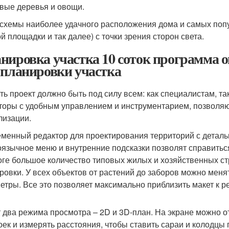
вые деревья и овощи.
 схемы наиболее удачного расположения дома и самых попу
ой площадки и так далее) с точки зрения сторон света.
нировка участка 10 соток программа 
 планировки участка
ть проект должно быть под силу всем: как специалистам, т
торы с удобным управлением и инструментарием, позволя
лизации.
менный редактор для проектирования территорий с деталь
оязычное меню и внутренние подсказки позволят справитьс
оге большое количество типовых жилых и хозяйственных ст
ровки. У всех объектов от растений до заборов можно менят
етры. Все это позволяет максимально приблизить макет к ре
 два режима просмотра – 2D и 3D-план. На экране можно о
оек и измерять расстояния, чтобы ставить сараи и колодц