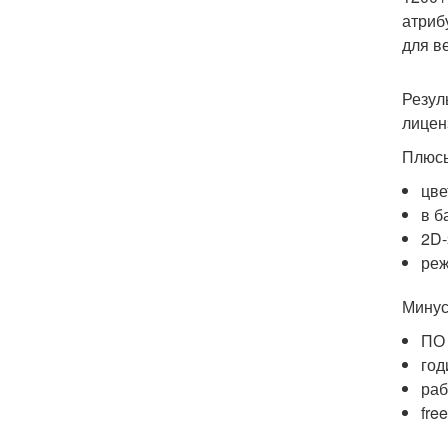
атриб
для в
Резул
лицен
Плюс
цве
в б
2D-
реж
Минус
ПО 
год
раб
fre