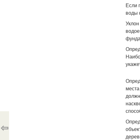
Если 
воды 
Уклон
водое
фунда
Опред
Наибо
укаже
Опред
места
должн
наскв
спосо
Опред
⇦
объек
дерев