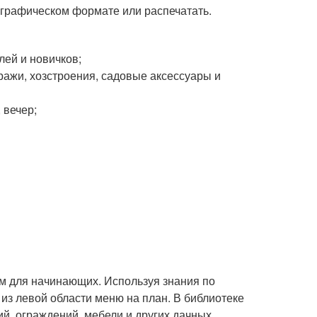
в графическом формате или распечатать.
лей и новичков;
ражи, хозстроения, садовые аксессуары и
 вечер;
;
 для начинающих. Используя знания по
из левой области меню на план. В библиотеке
й, ограждений, мебели и других дачных