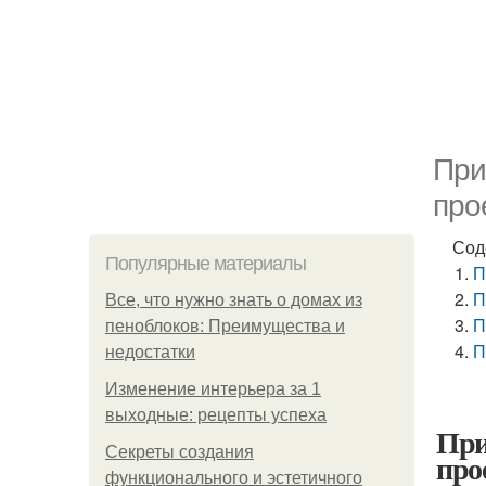
При
про
Сод
Популярные материалы
П
П
Все, что нужно знать о домах из
П
пеноблоков: Преимущества и
П
недостатки
Изменение интерьера за 1
выходные: рецепты успеха
При
Секреты создания
про
функционального и эстетичного