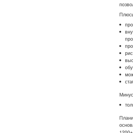
позво
Плюс
про
вну
про
про
рис
выс
об
мож
ста
Минус
тол
Плани
основ
1200+