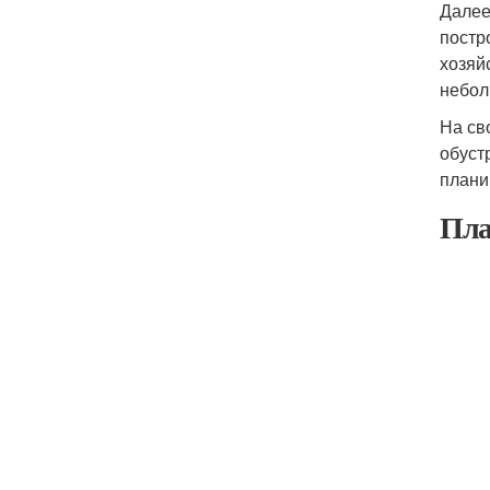
Далее
постр
хозяй
небол
На св
обуст
плани
Пла