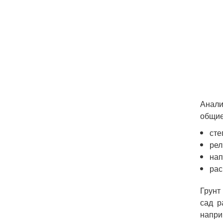
Анали
общие
сте
рел
нап
рас
Грунт
сад р
напри