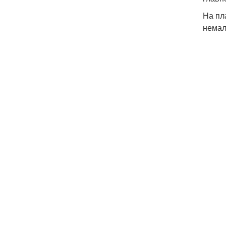
На пл
нема