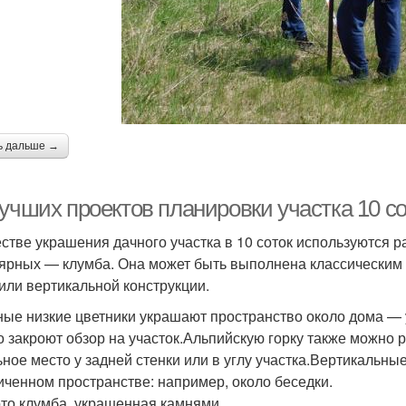
ь дальше →
лучших проектов планировки участка 10 с
естве украшения дачного участка в 10 соток используются 
ярных — клумба. Она может быть выполнена классическим 
 или вертикальной конструкции.
ые низкие цветники украшают пространство около дома — у
о закроют обзор на участок.Альпийскую горку также можно 
ьное место у задней стенки или в углу участка.Вертикальны
иченном пространстве: например, около беседки.
то клумба, украшенная камнями