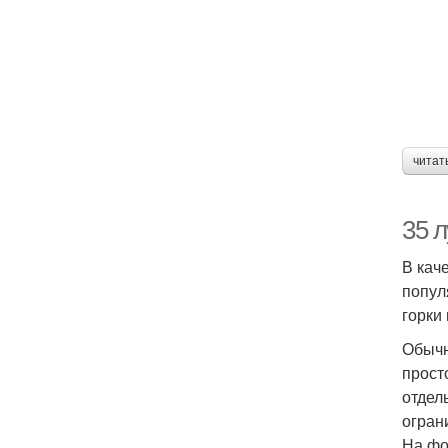
читат
35 
В кач
попул
горки
Обычн
прост
отдел
огран
На фо