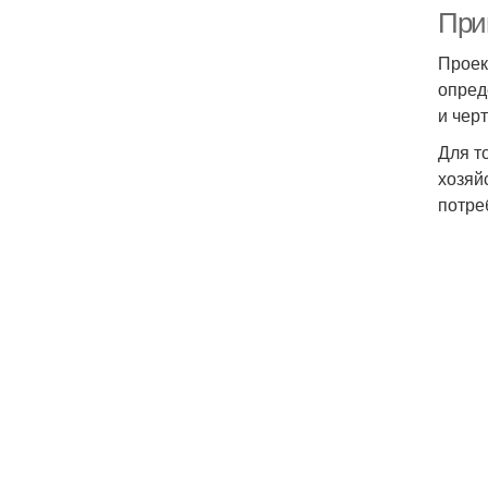
При
Проек
опред
и чер
Для т
хозяй
потре