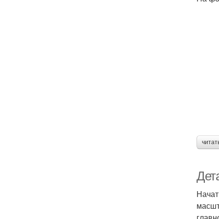
читат
Дета
Начат
масшт
главн