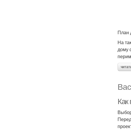
План 
На та
дому 
перим
читат
Вас
Как
Выбор
Перед
проек