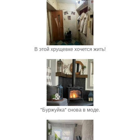
В этой хрущевке хочется жить!
"Буржуйка" cнова в моде.