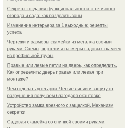
Секреты создания функционального и эстетичного
огорода и сада: как разделить зоны
Изменение интерьера за 1 выходные: рецепты
успеха
Чертежи и размеры скамейки из металла своими
руками. Схемы, чертежи и размеры садовых скамеек
из профильной трубы
Правые или левые петли на дверь, как определить.
Как определить: дверь правая или левая при
монтаже?
Чем отделать угол арки. Четкие линии и защиту от
разрушения получаем благодаря окантовке
Устройство замка врезного с защелкой. Механизм
секретки
Садовая скамейка со спинкой своими руками.