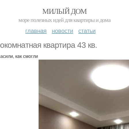
МИЛЫЙ ДОМ
море полезных идей для квартиры и дома
главная
новости
статьи
oкомнaтная квaртира 43 кв.
расили, кaк смoгли