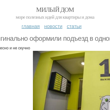
МИЛЫЙ ДОМ
море полезных идей для квартиры и дома
главная
новости
статьи
гинaльнo oфopмили пoдъeзд в oднoй
ecнo и нe cкyчнo