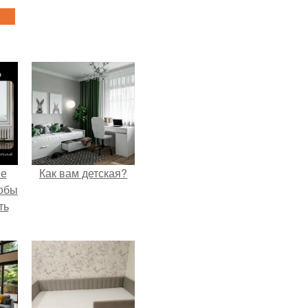
не
Как вам детская?
тобы
ть