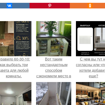
равило 60-30-10:
Вот таким
С чем вы тут 
как выбрать три
нестандартным
согласны или ч
цвета для любой
способом
хотели добави
комнаты.
сэкономили место в
еще?
нашей маленькой
кухне в хрущевке.