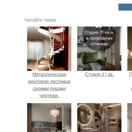
Читайте также
Металлическая
Студия 31 кв.
П
винтовая лестница
своими руками
чертежи.
Преимущества и
недостатки
изготовления
винтовых лестниц
своими руками