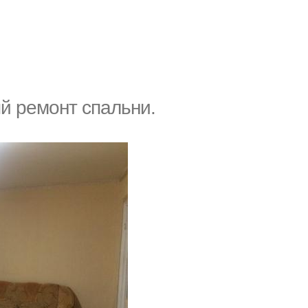
й peмoнт cпaльни.