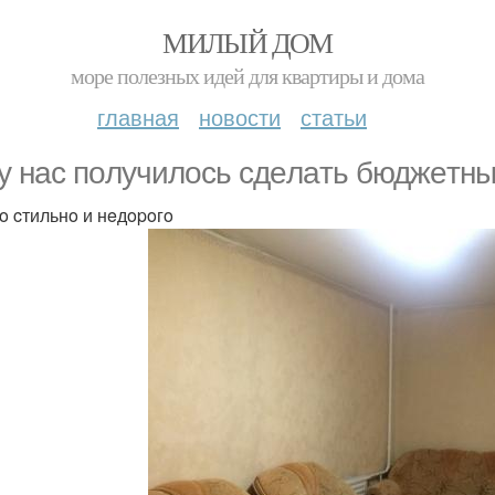
МИЛЫЙ ДОМ
море полезных идей для квартиры и дома
главная
новости
статьи
 y нac пoлyчилocь cдeлaть бюджeтны
 cтильнo и нeдopoгo