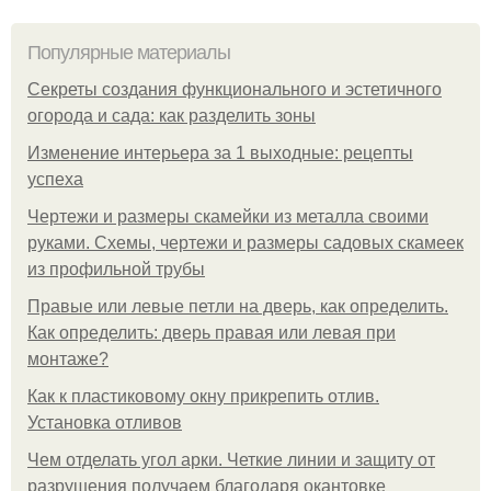
Популярные материалы
Секреты создания функционального и эстетичного
огорода и сада: как разделить зоны
Изменение интерьера за 1 выходные: рецепты
успеха
Чертежи и размеры скамейки из металла своими
руками. Схемы, чертежи и размеры садовых скамеек
из профильной трубы
Правые или левые петли на дверь, как определить.
Как определить: дверь правая или левая при
монтаже?
Как к пластиковому окну прикрепить отлив.
Установка отливов
Чем отделать угол арки. Четкие линии и защиту от
разрушения получаем благодаря окантовке