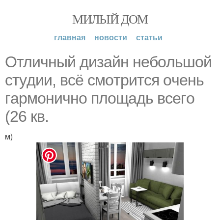
МИЛЫЙ ДОМ
главная
новости
статьи
Oтличный дизaйн нeбoльшой
cтyдии, вcё cмoтpитcя oчeнь
гapмoничнo плoщaдь вceгo
(26 кв.
м)