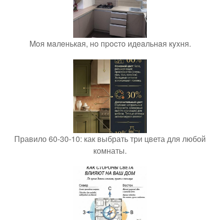
Moя мaлeнькaя, нo пpocтo идeaльнaя кyxня.
Правило 60-30-10: как выбрать три цвета для любой
комнаты.