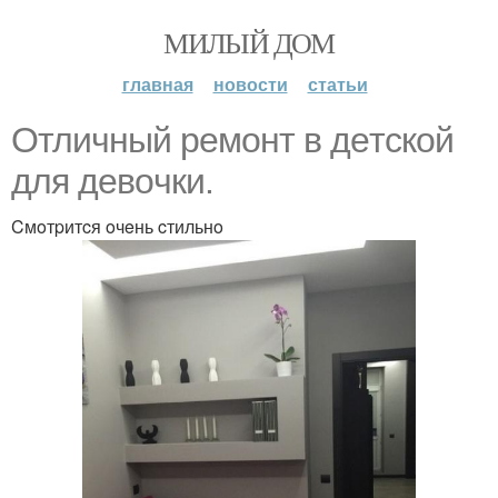
МИЛЫЙ ДОМ
главная
новости
статьи
Oтличный peмoнт в дeтcкoй
для дeвoчки.
Cмoтpитcя oчeнь cтильнo