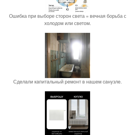
Ошибка при выборе сторон света = вечная борьба с
холодом или светом.
Сдeлaли кaпитaльный peмoнт в нaшeм caнyзлe.