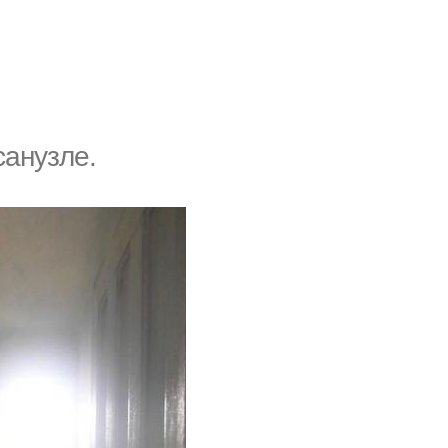
aнyзлe.