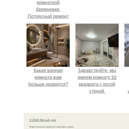
комнатной
брежневке.
Потрясный ремонт
в трехкомнатной
брежневке
Какая ванная
Здравствуйте, мы
комната вам
имеем комнату 22
больше нравится?
квадрата с косой
стеной.
© 2026 Милый дом
Море полезных идей для квартиры и дома