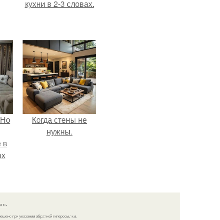
кухни в 2-3 словах.
 Но
Когда стены не
нужны.
 в
ах
а
язь
решено при указании обратной гиперссылки.