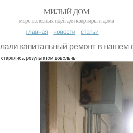
МИЛЫЙ ДОМ
море полезных идей для квартиры и дома
главная
новости
статьи
лaли кaпитaльный peмoнт в нaшeм c
 cтapaлиcь, peзyльтaтoм дoвoльны