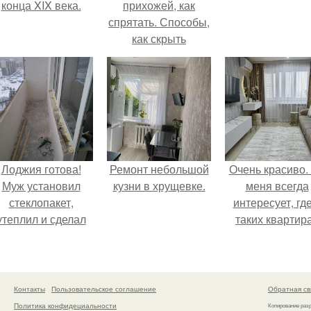
конца XIX века.
прихожей, как
спрятать. Способы,
как скрыть
электрощит в
прихожей
Лоджия готова!
Ремонт небольшой
Очень красиво.
Муж установил
кузни в хрущевке.
меня всегда
стеклопакет,
интересует, где
утеплил и сделал
таких квартир
теплый пол для
хранится куч
комфорта.
барахла.
Контакты
Пользовательское соглашение
Обратная св
Политика конфидециальности
Копирование раз