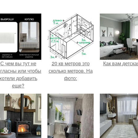
С чем вы тут не
20 кв метров это
Как вам детска
огласны или чтобы
сколько метров. На
хотели добавить
фото:
еще?