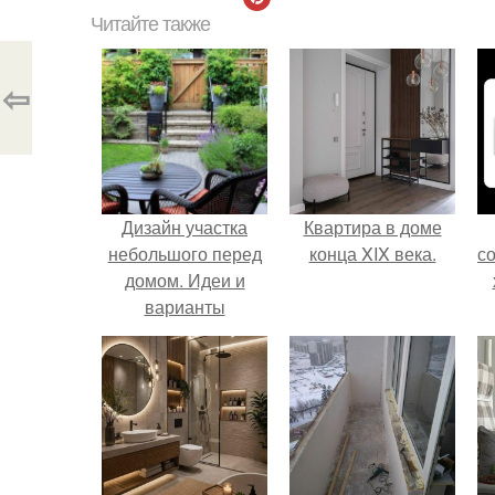
Читайте также
⇦
Дизайн участка
Квартира в доме
небольшого перед
конца XIX века.
с
домом. Идеи и
варианты
ландшафтного
дизайна на
маленьком участке
перед домом