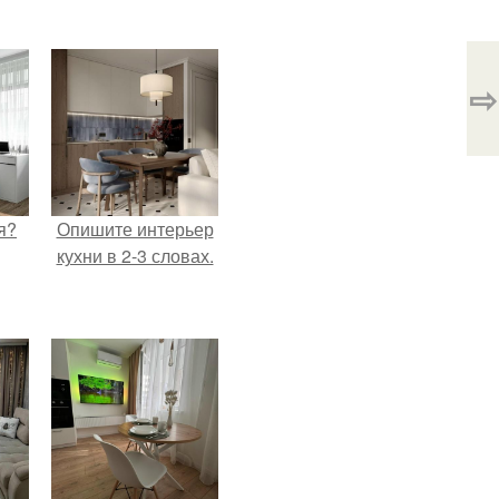
⇨
я?
Опишите интерьер
кухни в 2-3 словах.