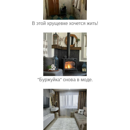
В этой хрущевке хочется жить!
"Буржуйка" cнова в моде.