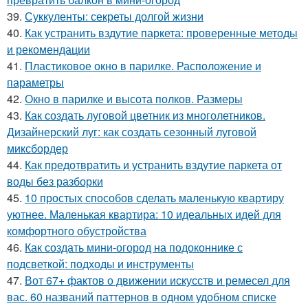
39.
Суккуленты: секреты долгой жизни
40.
Как устранить вздутие паркета: проверенные методы
и рекомендации
41.
Пластиковое окно в парилке. Расположение и
параметры
42.
Окно в парилке и высота полков. Размеры
43.
Как создать луговой цветник из многолетников.
Дизайнерский луг: как создать сезонный луговой
миксбордер
44.
Как предотвратить и устранить вздутие паркета от
воды без разборки
45.
10 простых способов сделать маленькую квартиру
уютнее. Маленькая квартира: 10 идеальных идей для
комфортного обустройства
46.
Как создать мини-огород на подоконнике с
подсветкой: подходы и инструменты
47.
Вот 67+ фактов о движении искусств и ремесел для
вас. 60 названий паттернов в одном удобном списке