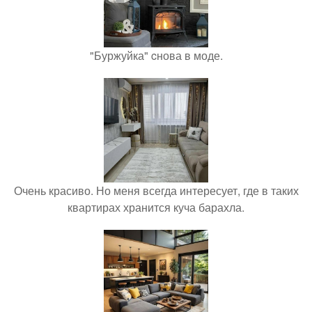
"Буржуйка" cнова в моде.
Очень красиво. Но меня всегда интересует, где в таких
квартирах хранится куча барахла.