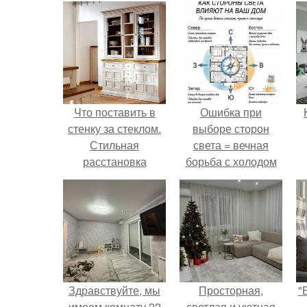
Что поставить в
Ошибка при
стенку за стеклом.
выборе сторон
Стильная
света = вечная
расстановка
борьба с холодом
посуды в серванте
или светом.
Здравствуйте, мы
Просторная,
"
имеем комнату 22
светлая и уютная