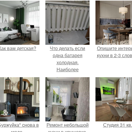
Как вам детская?
Что делать если
Опишите интер
одна батарея
кухни в 2-3 слов
холодная.
Наиболее
распространенные
проблемы с
радиаторами
отопления
Буржуйка" cнова в
Ремонт небольшой
Студия 31 кв
моде.
кузни в хрущевке.