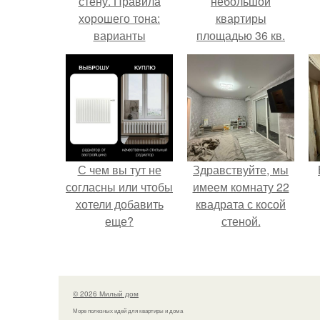
стену. Правила
небольшой
хорошего тона:
квартиры
варианты
площадью 36 кв.
оформления окон
длинными шторами
С чем вы тут не
Здравствуйте, мы
согласны или чтобы
имеем комнату 22
хотели добавить
квадрата с косой
еще?
стеной.
© 2026 Милый дом
Море полезных идей для квартиры и дома