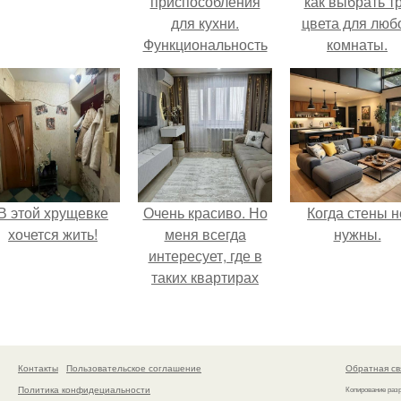
приспособления
как выбрать т
для кухни.
цвета для люб
Функциональность
комнаты.
– залог успеха
В этой хрущевке
Очень красиво. Но
Когда стены н
хочется жить!
меня всегда
нужны.
интересует, где в
таких квартирах
хранится куча
барахла.
Контакты
Пользовательское соглашение
Обратная св
Политика конфидециальности
Копирование раз