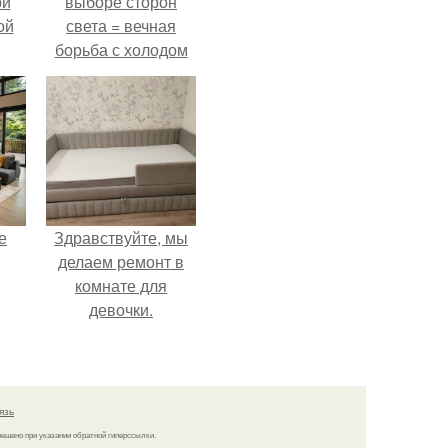
ри
выборе сторон
ой
света = вечная
борьба с холодом
или светом.
е
Здравствуйте, мы
делаем ремонт в
комнате для
девочки.
язь
решено при указании обратной гиперссылки.