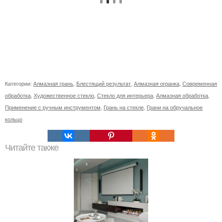
Категории:
Алмазная грань
,
Блестящий результат
,
Алмазная огранка
,
Современная
обработка
,
Художественное стекло
,
Стекло для интерьера
,
Алмазная обработка
,
Применение с ручным инструментом
,
Грань на стекле
,
Грани на обручальное
кольцо
Читайте также