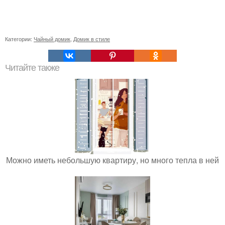
Категории:
Чайный домик
,
Домик в стиле
Читайте также
Можно иметь небольшую квартиру, но много тепла в ней