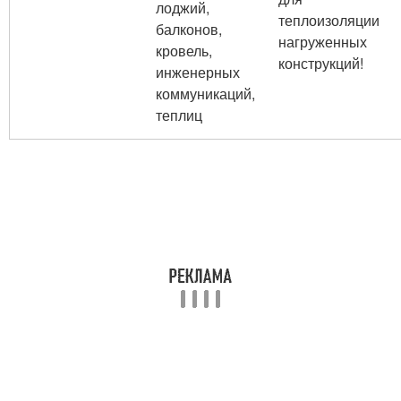
лоджий,
теплоизоляции
балконов,
нагруженных
кровель,
конструкций!
инженерных
коммуникаций,
теплиц