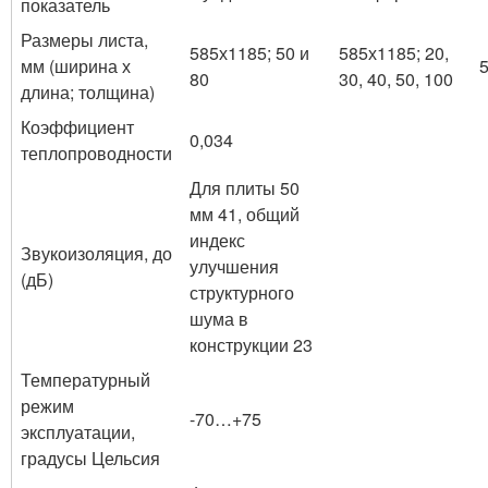
показатель
Размеры листа,
585х1185; 50 и
585х1185; 20,
мм (ширина х
80
30, 40, 50, 100
длина; толщина)
Коэффициент
0,034
теплопроводности
Для плиты 50
мм 41, общий
индекс
Звукоизоляция, до
улучшения
(дБ)
структурного
шума в
конструкции 23
Температурный
режим
-70…+75
эксплуатации,
градусы Цельсия