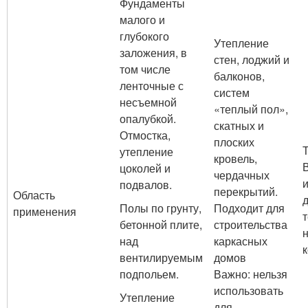
Фундаменты
малого и
глубокого
Утепление
заложения, в
стен, лоджий и
том числе
балконов,
ленточные с
систем
несъемной
«теплый пол»,
опалубкой.
скатных и
Отмостка,
плоских
Т
утепление
кровель,
цоколей и
чердачных
подвалов.
перекрытий.
Область
Полы по грунту,
Подходит для
применения
бетонной плите,
строительства
над
каркасных
к
вентилируемым
домов
подпольем.
Важно: нельзя
использовать
Утепление
для