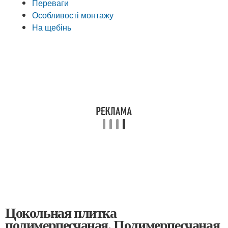
Переваги
Особливості монтажу
На щебінь
Цокольная плитка
полимерпесчаная. Полимерпесчаная