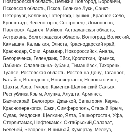
Новгородская область, Великий Новгород, Боровичи,
Псковская область, Псков, Великие Луки, Санкт-
Петербург, Колпино, Петергоф, Пушкин, Красное Село,
Кронштадт, Зеленогорск, Сестрорецк, Ломоносов,
Павловск, Адыгея, Майкоп, Астраханская область,
Астрахань, Волгоградская область, Волгоград, Волжский,
Камышин, Калмыкия, Элиста, Краснодарский край,
Краснодар, Сочи, Армавир, Новороссийск, Анапа,
Белореченск, Геленджик, Ейск, Кропоткин, Крымск,
Лабинск, Славянск-на-Кубани, Тимашёвск, Тихорецк,
Туапсе, Ростовская область, Ростов-на-Дону, Таганрог,
Батайск, Волгодонск, Новочеркасск, Новошахтинск,
Шахты, Азов, Гуково, Каменск-Шахтинский,Сальск,
Республика Крым, Алупка, Алушта, Армянск,
Бахчисарай, Белогорск, Джанкой, Евпатория, Керчь,
Красноперекопск, Саки, Симферополь, Старый Крым,
Судак, Феодосия, Щёлкино, Ялта, Башкортостан, Уфа,
Стерлитамак, Нефтекамск, Октябрьский,Салават,
Белебей, Белорецк, Ишимбай, Кумертау, Мелеуз,