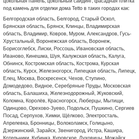
цокольная панель, цокольный сайдинг, фасадная плитка
под камень для отделки дома Tetto в таких городах как:
Белгородская область, Белгород, Старый Оскол,
Брянская область, Брянск, Клинцы, Владимирская
область, Владимир, Ковров, Муром, Александров, Гусь-
Хрустальный, Воронежская область, Воронеж,
Борисоглебск, Лиски, Россошь, Ивановская область,
Иваново, Кинешма, Шуя, Калужская область, Калуга,
Обнинск, Костромская область, Кострома, Курская
область, Курск, Железногорск, Липецкая область, Липецк,
Елец, Москва, Воскресенск, Чехов, Ступино,
Домодедово, Видное, Серебряные Пруды, Московская
область, Балашиха, Железнодорожный, Жуковский,
Коломна, Королёв, Красногорск, Люберцы, Мытищи,
Одинцово, Орехово-Зуево, Подольск, Пушкино, Сергиев
Посад, Серпухов, Химки, Щёлково, Электросталь,
Апрелевка, Бронницы, Волоколамск, Голицыно,
Дзержинский, Зарайск, Звенигород, Истра, Кашира,
Котельники, Кубинка, Куровское, Луховицы, Можайск,