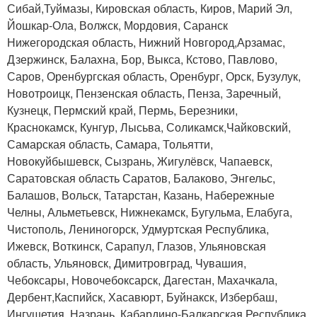
Сибай,Туймазы, Кировская область, Киров, Марий Эл,
Йошкар-Ола, Волжск, Мордовия, Саранск
Нижегородская область, Нижний Новгород,Арзамас,
Дзержинск, Балахна, Бор, Выкса, Кстово, Павлово,
Саров, Оренбургская область, Оренбург, Орск, Бузулук,
Новотроицк, Пензенская область, Пенза, Заречный,
Кузнецк, Пермский край, Пермь, Березники,
Краснокамск, Кунгур, Лысьва, Соликамск,Чайковский,
Самарская область, Самара, Тольятти,
Новокуйбышевск, Сызрань, Жигулёвск, Чапаевск,
Саратовская область Саратов, Балаково, Энгельс,
Балашов, Вольск, Татарстан, Казань, Набережные
Челны, Альметьевск, Нижнекамск, Бугульма, Елабуга,
Чистополь, Лениногорск, Удмуртская Республика,
Ижевск, Воткинск, Сарапул, Глазов, Ульяновская
область, Ульяновск, Димитровград, Чувашия,
Чебоксары, Новочебоксарск, Дагестан, Махачкала,
Дербент,Каспийск, Хасавюрт, Буйнакск, Избербаш,
Ингушетия, Назрань, Кабардино-Балкарская Республика,