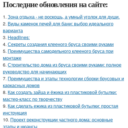
Последние обновления на сайте:
1.
Зона отдыха - не роcкошь, а умный уголок для души.
2.
Виды каменок печей для бани: выбор идеального
варианта
3.
Headlines:
4.
Секреты создания клееного бруса своими руками
5.
Преимущества самодельного клееного бруса при
монтаже
6.
Строительство дома из бруса своими руками: полное
руководство для начинающих
7.
Преимущества и этапы технологии сборки брусовых и
каркасных домов
8.
Как создать зайца и ёжика из пластиковой бутылки:
мастер-класс по творчеству
9.
Как сделать ежика из пластиковой бутылки: простая
инструкция
10.
Проект реконструкции частного дома: основные
этапы и нюансы