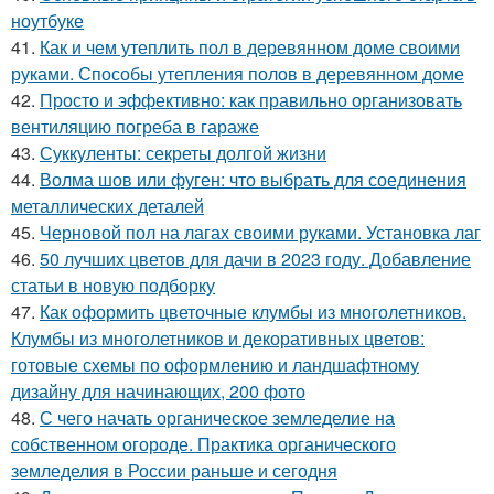
ноутбуке
41.
Как и чем утеплить пол в деревянном доме своими
руками. Способы утепления полов в деревянном доме
42.
Просто и эффективно: как правильно организовать
вентиляцию погреба в гараже
43.
Суккуленты: секреты долгой жизни
44.
Волма шов или фуген: что выбрать для соединения
металлических деталей
45.
Черновой пол на лагах своими руками. Установка лаг
46.
50 лучших цветов для дачи в 2023 году. Добавление
статьи в новую подборку
47.
Как оформить цветочные клумбы из многолетников.
Клумбы из многолетников и декоративных цветов:
готовые схемы по оформлению и ландшафтному
дизайну для начинающих, 200 фото
48.
С чего начать органическое земледелие на
собственном огороде. Практика органического
земледелия в России раньше и сегодня