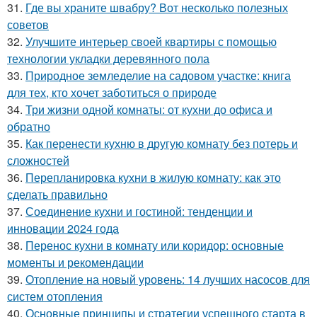
31.
Где вы храните швабру? Вот несколько полезных
советов
32.
Улучшите интерьер своей квартиры с помощью
технологии укладки деревянного пола
33.
Природное земледелие на садовом участке: книга
для тех, кто хочет заботиться о природе
34.
Три жизни одной комнаты: от кухни до офиса и
обратно
35.
Как перенести кухню в другую комнату без потерь и
сложностей
36.
Перепланировка кухни в жилую комнату: как это
сделать правильно
37.
Соединение кухни и гостиной: тенденции и
инновации 2024 года
38.
Перенос кухни в комнату или коридор: основные
моменты и рекомендации
39.
Отопление на новый уровень: 14 лучших насосов для
систем отопления
40.
Основные принципы и стратегии успешного старта в