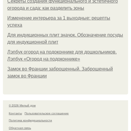
Секреты создания функционального и эстетичного
огорода и сада: как разделить зоны
Изменение интерьера за 1 выходные: рецепты
успеха
Для индукционных плит значок. Обозначение посуды
для индукционной плит
Лэпбук огород на подоконнике для дошкольников.
Лэпбук «Огород на подоконнике»
Замок во Франции заброшенный. Заброшенный
замок во Франции
© 2026 Милый дом
Контакты
Пользовательское соглашение
Политика конфидециальности
Обратная связь