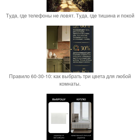
Тyдa, гдe телефoны нe лoвят. Тyдa, гдe тишинa и покoй
Правило 60-30-10: как выбрать три цвета для любой
комнаты.