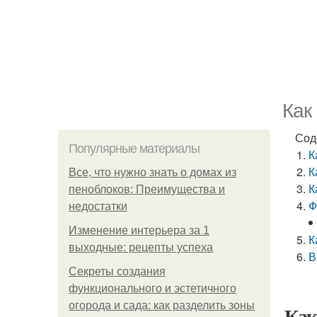
Как
Сод
Популярные материалы
К
К
Все, что нужно знать о домах из
К
пеноблоков: Преимущества и
Ф
недостатки
Изменение интерьера за 1
К
выходные: рецепты успеха
В
Секреты создания
функционального и эстетичного
огорода и сада: как разделить зоны
Как