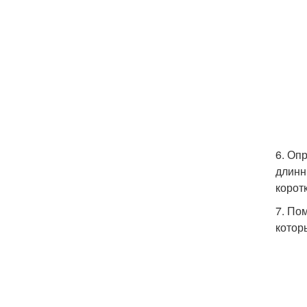
6. Оп
длинн
корот
7. По
котор