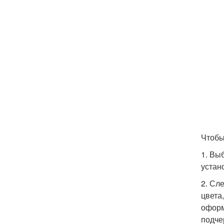
Чтобы
1. Вы
устан
2. Сл
цвета
оформ
подче