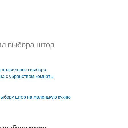
ил выбора штор
и правильного выбора
на с убранством комнаты
 выбору штор на маленькую кухню
л выбора штор