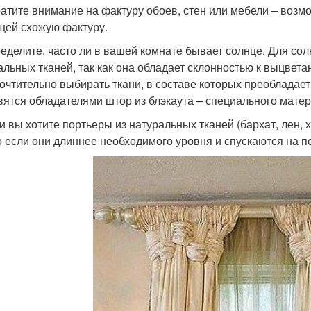
ратите внимание на фактуру обоев, стен или мебели – возм
ей схожую фактуру.
ределите, часто ли в вашей комнате бывает солнце. Для со
альных тканей, так как она обладает склонностью к выцвет
очтительно выбирать ткани, в составе которых преобладае
вятся обладателями штор из блэкаута – специального матер
и вы хотите портьеры из натуральных тканей (бархат, лен, х
о если они длиннее необходимого уровня и спускаются на п