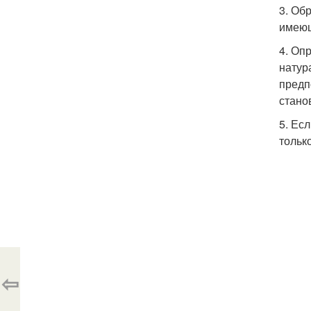
3. Об
имеющ
4. Оп
натур
предп
стано
5. Есл
тольк
⇦