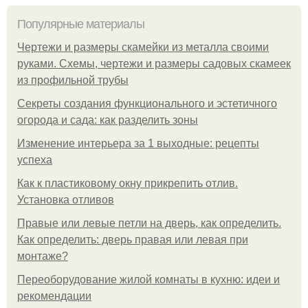
Популярные материалы
Чертежи и размеры скамейки из металла своими
руками. Схемы, чертежи и размеры садовых скамеек
из профильной трубы
Секреты создания функционального и эстетичного
огорода и сада: как разделить зоны
Изменение интерьера за 1 выходные: рецепты
успеха
Как к пластиковому окну прикрепить отлив.
Установка отливов
Правые или левые петли на дверь, как определить.
Как определить: дверь правая или левая при
монтаже?
Переоборудование жилой комнаты в кухню: идеи и
рекомендации