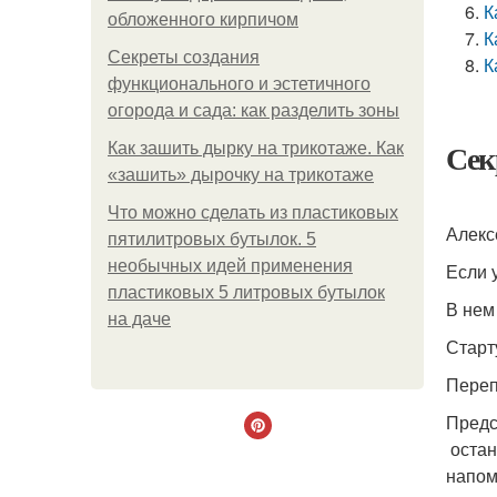
К
обложенного кирпичом
К
Секреты создания
К
функционального и эстетичного
огорода и сада: как разделить зоны
Сек
Как зашить дырку на трикотаже. Как
«зашить» дырочку на трикотаже
Что можно сделать из пластиковых
Алекс
пятилитровых бутылок. 5
необычных идей применения
Если 
пластиковых 5 литровых бутылок
В нем
на даче
Старт
Переп
Предс
остан
напом