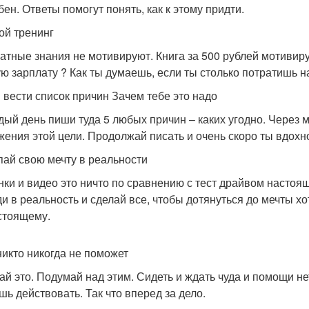
бен. Ответы помогут понять, как к этому придти.
ой тренинг
атные знания не мотивируют. Книга за 500 рублей мотивируе
ую зарплату ? Как ты думаешь, если ты столько потратишь н
 вести список причин Зачем тебе это надо
дый день пиши туда 5 любых причин – каких угодно. Через м
жения этой цели. Продолжай писать и очень скоро ты вдохн
ай свою мечту в реальности
нки и видео это ничто по сравнению с тест драйвом насто
и в реальность и сделай все, чтобы дотянуться до мечты хо
стоящему.
никто никогда не поможет
ай это. Подумай над этим. Сидеть и ждать чуда и помощи не
шь действовать. Так что вперед за дело.