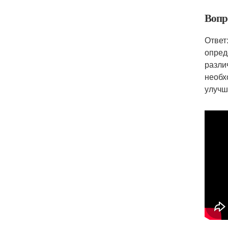
Вопро
Ответ
опред
разли
необх
улучш