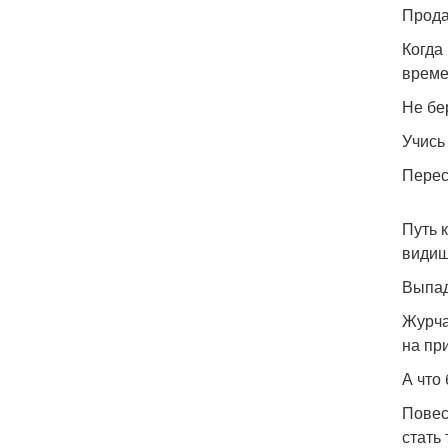
Прода
Когда
време
Не бе
Учись
Перес
Путь 
видиш
Выпад
Журча
на пр
А что
Повес
стать 