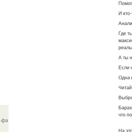
Помог
И кто
Анали
Где т
макси
реаль
А ты 
Если 
Одна 
Читай
Выбро
Барах
что п
⇦
На эт