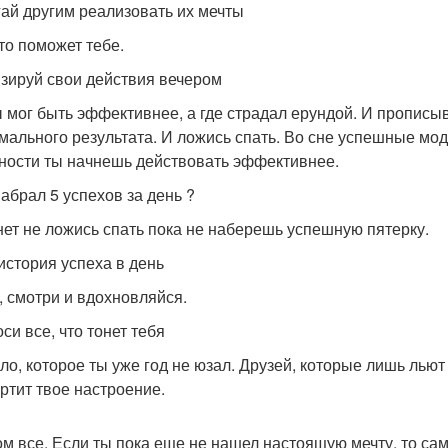
ай другим реализовать их мечты
-то поможет тебе.
зируй свои действия вечером
ы мог быть эффективнее, а где страдал ерундой. И прописы
мального результата. И ложись спать. Во сне успешные моде
ности ты начнешь действовать эффективнее.
набрал 5 успехов за день ?
нет не ложись спать пока не наберешь успешную пятерку.
история успеха в день
, смотри и вдохновляйся.
си все, что тонет тебя
ло, которое ты уже год не юзал. Друзей, которые лишь льют
ортит твое настроение.
ом все. Если ты пока еще не нашел настоящую мечту, то са