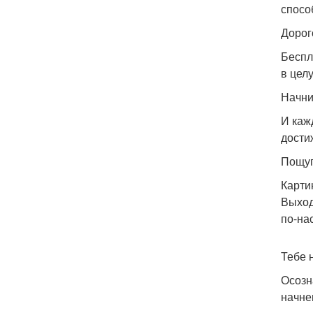
спосо
Дорог
Беспл
в цел
Начни
И каж
дости
Пощуп
Карти
Выход
по-на
Тебе 
Осозн
начне