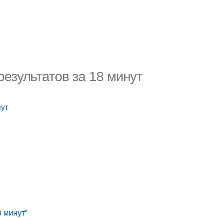
результатов за 18 минут
нут
8 минут"