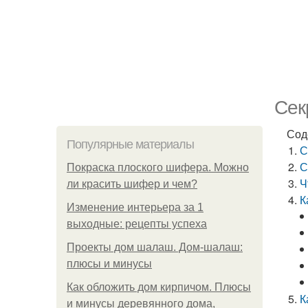
Сек
Сод
Популярные материалы
С
С
Покраска плоского шифера. Можно
Ч
ли красить шифер и чем?
К
Изменение интерьера за 1
выходные: рецепты успеха
Проекты дом шалаш. Дом-шалаш:
плюсы и минусы
Как обложить дом кирпичом. Плюсы
К
и минусы деревянного дома,