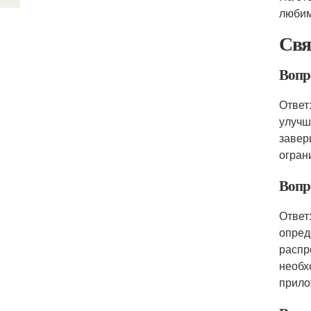
любим
Свя
Вопро
Ответ
улучш
завер
огран
Вопро
Ответ
опред
распр
необх
прило