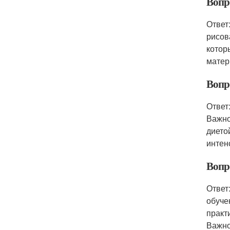
Вопро
Ответ
рисов
котор
матер
Вопр
Ответ
Важно
дието
интен
Вопро
Ответ
обуче
практ
Важно