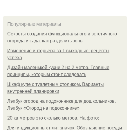
Популярные материалы
Секреты создания функционального и эстетичного
огорода и сада: как разделить зоны
Изменение интерьера за 1 выходные: рецепты
успеха
Дизайн маленькой кухни 2 на 2 метра. Главные
принципы, которым стоит следовать
Шкаф купе с туалетным столиком. Варианты
внутренней планировки
Лэпбук огород на подоконнике для дошкольников.
Лэпбук «Огород на подоконнике»
20 кв метров это сколько метров. На фото:
Для индукционных плит значок. Обозначение посуды