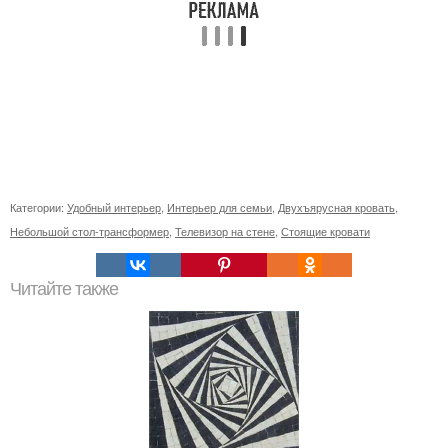
Категории:
Удобный интерьер
,
Интерьер для семьи
,
Двухъярусная кровать
,
Небольшой стол-трансформер
,
Телевизор на стене
,
Стоящие кровати
Читайте также