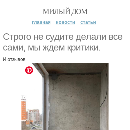
МИЛЫЙ ДОМ
главная
новости
статьи
Стpого не сyдите дeлали вcе
сaми, мы ждeм кpитики.
И отзывов