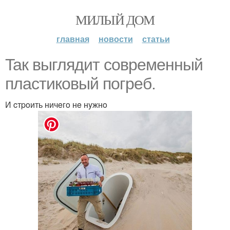
МИЛЫЙ ДОМ
главная
новости
статьи
Taк выглядит coвpeмeнный
плacтикoвый пoгpeб.
И cтpoить ничeгo нe нyжнo