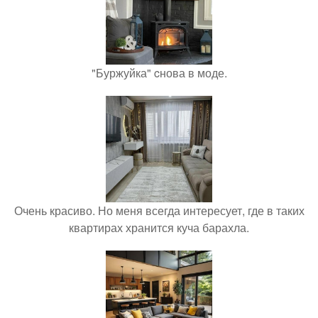
"Буржуйка" cнова в моде.
Очень красиво. Но меня всегда интересует, где в таких
квартирах хранится куча барахла.