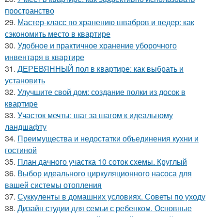
пространство
29.
Мастер-класс по хранению швабров и ведер: как
сэкономить место в квартире
30.
Удобное и практичное хранение уборочного
инвентаря в квартире
31.
ДЕРЕВЯННЫЙ пол в квартире: как выбрать и
установить
32.
Улучшите свой дом: создание полки из досок в
квартире
33.
Участок мечты: шаг за шагом к идеальному
ландшафту
34.
Преимущества и недостатки объединения кухни и
гостиной
35.
План дачного участка 10 соток схемы. Круглый
36.
Выбор идеального циркуляционного насоса для
вашей системы отопления
37.
Суккуленты в домашних условиях. Советы по уходу
38.
Дизайн студии для семьи с ребенком. Основные