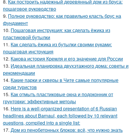
8.
Как построить надежный деревянный дом из бруса:
пошаговое руководство
9.
Полное руководство: как правильно класть брус на
фундамент
10.
Пошаговая инструкция: как сделать ёжика из
пластиковой бутылки
11.
Как сделать ёжика из бутылки своими руками:
пошаговая инструкция
12.
Какова история Кремля и его значение для России
13.
Идеальная планировка двухэтажного дома: советы и
рекомендации
14.
Какие парки и скверы в Чите самые популярные
среди туристов
15.
Как отмыть пластиковые окна и подоконник от
грунтовки: эффективные методы
16.
Here is a well-organized presentation of 6 Russian
headlines about Barnaul, each followed by 10 relevant
questions, compiled into a single list:
17.
Дом из пенобетонных блоков: всё, что нужно знать