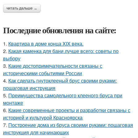
читать дальше →
Последние обновления на сайте:
1.
Квартира в доме конца XIX века.
2.
Какая каменка для бани лучше всего: советы по
выбору
3.
Какие достопримечательности связаны с
историческими событиями России
4.
Как сделать гнутоклееный брус своими руками:
пошаговая инструкция
5.
Преимущества самодельного клееного бруса при
монтаже
6.
Какие современные проекты и разработки связаны с
историей и культурой Красноярска
7.
Построение дома из бруса своими руками: пошаговая
инструкция для начинающих