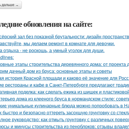
ь дальше →
ледние обновления на сайте:
сёрский зал без показной брутальности: дизайн пространств
авствуйте, мы делаем ремонт в комнате для девочки.
а отдыха - не роcкошь, а умный уголок для души.
dlines:
овные этапы строительства деревянного дома: от проекта 
оим дачный дом из бруса: основные этапы и советы
ая история Красной площади и каково её значение для Рос
ие рестораны и кафе в Санкт-Петербурге предлагают трад
ативная поделка: как сделать ежика из шишек и пластиково
терьер дома из клееного бруса в нормандском стиле: сове
кие уникальные кулинарные блюда можно попробовать в Н
к быстро и безопасно оттереть засохшую грунтовку со стекл
лное руководство: как отмыть грунтовку с различных повер
юсы и минусы строительства из пеноблоков: отзывы владе