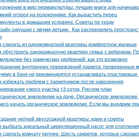
гружение в мир пермакультуры: лучшие книги для начинаю
мний огород на подоконнике. Как вырастить перец
ккуленты в домашних условиях. Советы по уходу
зайн однушки с двумя детьми. Как распределить пространс
и
к сделать из однокомнатной квартиры комфортное жилище
к обустроить однокомнатную квартиру семье с ребенком. Пр
мледелие без химических удобрений: как это возможно
транение внутренних повреждений паркета: проверенные м
чему в бане не рекомендуется устанавливать пластиковые о
к избежать проблем с паркетником после наводнения
нирование узкого участка 13 соток. Рисуем план
ганическое земледелие на даче. Органическое земледелие 
чего начать органическое земледелие. Если мы внедрим пр
здание уютной двухэтажной квартиры: идеи и советы
к выбрать идеальный циркуляционный насос для отоплени
к сделать комнату уютнее. Шесть секретов, которые сделают