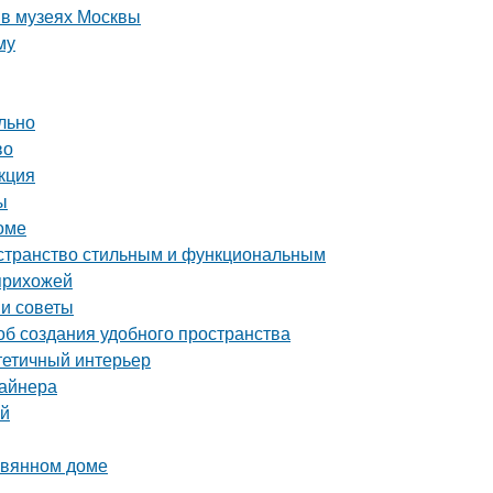
 в музеях Москвы
му
льно
во
кция
ы
оме
остранство стильным и функциональным
 прихожей
 и советы
об создания удобного пространства
стетичный интерьер
зайнера
ей
евянном доме