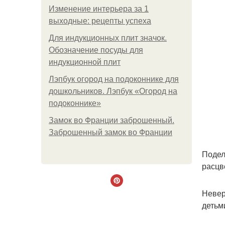
Изменение интерьера за 1
выходные: рецепты успеха
Для индукционных плит значок.
Обозначение посуды для
индукционной плит
Лэпбук огород на подоконнике для
дошкольников. Лэпбук «Огород на
подоконнике»
Замок во Франции заброшенный.
Заброшенный замок во Франции
Подел
расцв
Невер
детьм