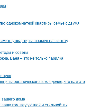
щих
тво однокомнатной квартиры семье с двумя
имите у квартиры экзамен на чистоту
етоды и советы
кна. Баня – это не только парилка
с нуля
инципы органического земледелия, что нам это
я вашего дома
 вашу комнату уютной и стильной: их