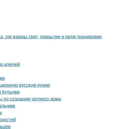
а, где важны свет, покрытие и ритм тренировки
до ключей
сии
иционную русскую кухню
й бутылки
ты по созданию уютного дома
альчике
а
хностей
льцев