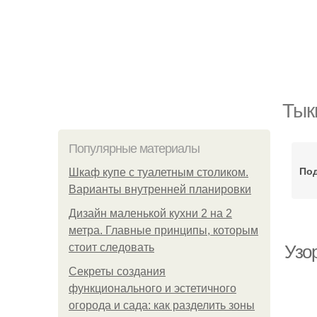
Тык
Популярные материалы
Под
Шкаф купе с туалетным столиком.
Варианты внутренней планировки
Дизайн маленькой кухни 2 на 2
метра. Главные принципы, которым
стоит следовать
Узо
Секреты создания
функционального и эстетичного
огорода и сада: как разделить зоны