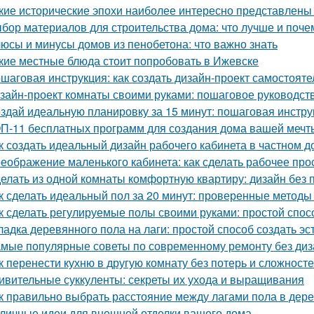
кие исторические эпохи наиболее интересно представлены
бор материалов для строительства дома: что лучше и поче
юсы и минусы домов из пенобетона: что важно знать
кие местные блюда стоит попробовать в Ижевске
шаговая инструкция: как создать дизайн-проект самостояте
зайн-проект комнаты своими руками: пошаговое руководст
здай идеальную планировку за 15 минут: пошаговая инстру
П-11 бесплатных программ для создания дома вашей мечт
к создать идеальный дизайн рабочего кабинета в частном д
еображение маленького кабинета: как сделать рабочее пр
елать из одной комнаты комфортную квартиру: дизайн без
к сделать идеальный пол за 20 минут: проверенные методы
к сделать регулируемые полы своими руками: простой спос
ладка деревянного пола на лаги: простой способ создать э
мые популярные советы по современному ремонту без ди
к перенести кухню в другую комнату без потерь и сложност
ивительные суккуленты: секреты их ухода и выращивания
к правильно выбрать расстояние между лагами пола в дер
личные идеи для внешней отделки вашего дома