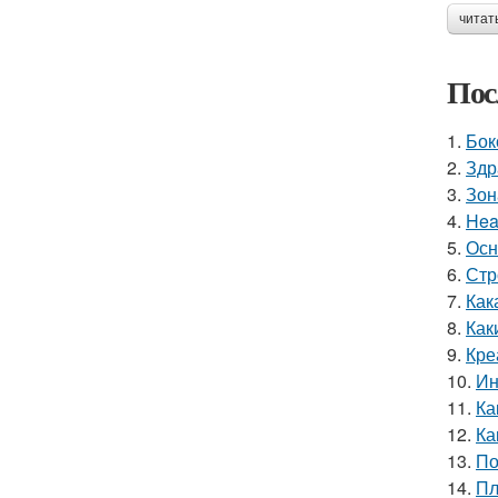
читат
Пос
1.
Бок
2.
Здр
3.
Зон
4.
Hea
5.
Осн
6.
Стр
7.
Как
8.
Как
9.
Кре
10.
Ин
11.
Ка
12.
Ка
13.
По
14.
Пл