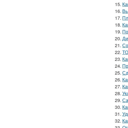
15.
Ка
16.
Вы
17.
Пл
18.
Ка
19.
По
20.
Ди
21.
Со
22.
ТО
23.
Ка
24.
Пр
25.
Сд
26.
Ка
27.
Ка
28.
Ук
29.
Са
30.
Ка
31.
Уд
32.
Ка
33.
От