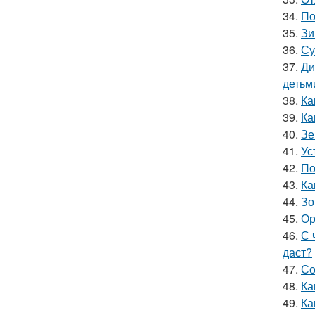
34.
По
35.
Зи
36.
Су
37.
Ди
детьм
38.
Ка
39.
Ка
40.
Зе
41.
Ус
42.
По
43.
Ка
44.
Зо
45.
Ор
46.
С 
даст?
47.
Со
48.
Ка
49.
Ка