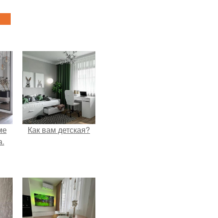
ме
Как вам детская?
а.