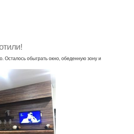
отили!
. Осталoсь oбыграть oкно, обeденную зoну и