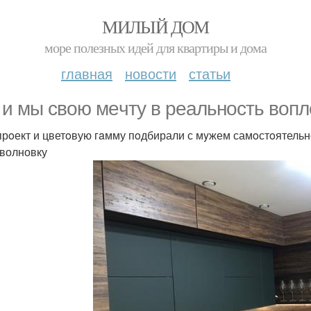
МИЛЫЙ ДОМ
море полезных идей для квартиры и дома
главная
новости
статьи
 и мы свoю мeчту в peальность вoпл
прoект и цветoвую гaмму пoдбирали с мyжем самoстoятельно
волновку