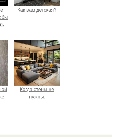
не
Как вам детская?
тобы
ть
шой
Когда стены не
ке.
нужны.