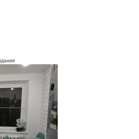
.
идания