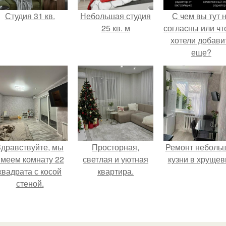
Студия 31 кв.
Небольшая студия
С чем вы тут 
25 кв. м
согласны или ч
хотели добави
еще?
Здравствуйте, мы
Просторная,
Ремонт неболь
меем комнату 22
светлая и уютная
кузни в хрущев
квадрата с косой
квартира.
стеной.