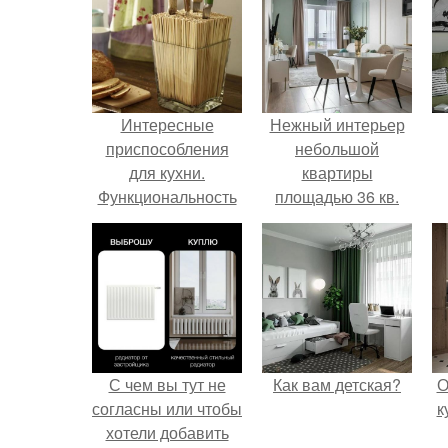
Интересные
Нежный интерьер
приспособления
небольшой
для кухни.
квартиры
Функциональность
площадью 36 кв.
– залог успеха
С чем вы тут не
Как вам детская?
О
согласны или чтобы
к
хотели добавить