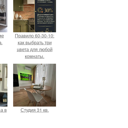
ме
Правило 60-30-10:
а.
как выбрать три
цвета для любой
комнаты.
а в
Студия 31 кв.