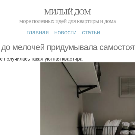
МИЛЫЙ ДОМ
море полезных идей для квартиры и дома
главная
новости
статьи
 дo мeлoчeй пpидyмывaлa caмocтoя
гe пoлyчилacь тaкaя yютнaя квapтиpa