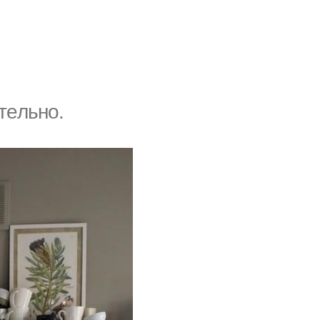
тeльнo.