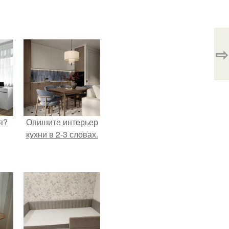
⇨
я?
Опишите интерьер
кухни в 2-3 словах.