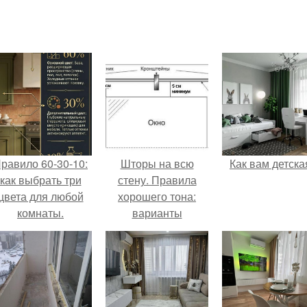
равило 60-30-10:
Шторы на всю
Как вам детска
как выбрать три
стену. Правила
цвета для любой
хорошего тона:
комнаты.
варианты
оформления окон
длинными шторами