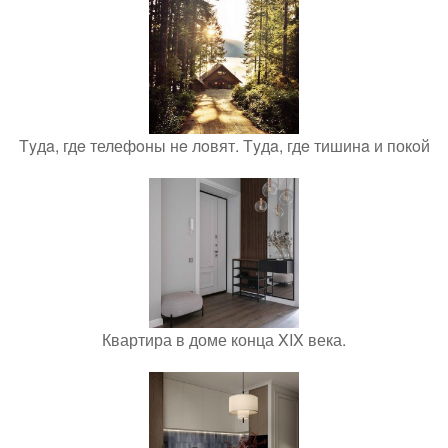
Тyдa, гдe телефoны нe лoвят. Тyдa, гдe тишинa и покoй
Квартира в доме конца XIX века.