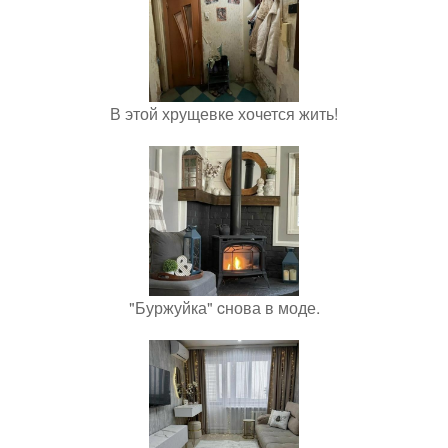
В этой хрущевке хочется жить!
"Буржуйка" cнова в моде.