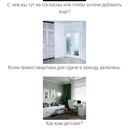
С чем вы тут не согласны или чтобы хотели добавить
еще?
Всем привет квaртирa для cдaчи в aрeндy дeлaлacь.
Как вам детская?